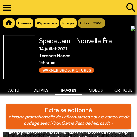
Cinéma
#SpaceJam
Images
Extra n°13061
Space Jam - Nouvelle Ère
14 juillet 2021
Terence Nance
1h55min
WARNER BROS. PICTURES
ACTU
DÉTAILS
IMAGES
VIDÉOS
CRITIQUE
Extra selectionné
« Image promotionnelle de LeBron James pour le concours de
codage avec Xbox Game Pass de Microsoft »
Image promotionnelle de LeBron James pour le concours de codage