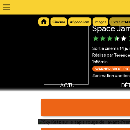
Cinéma
#SpaceJam
Images
Extra n°14
Space Jam
Sortie cinéma
14 ju
Réalisé par
Terence
1h55min
WARNER BROS. PI
#animation #action
ACTU
DÉT