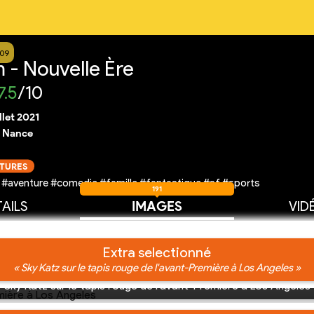
309
 - Nouvelle Ère
7.5
/10
illet 2021
 Nance
CTURES
 #aventure #comedie #famille #fantastique #sf #sports
191
AILS
IMAGES
VID
Extra selectionné
« Sky Katz sur le tapis rouge de l'avant-Première à Los Angeles »
Sky Katz sur le tapis rouge de l'avant-Première à Los Angeles