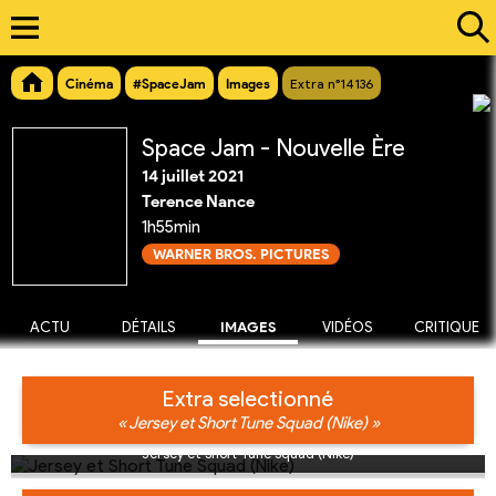
Cinéma
#SpaceJam
Images
Extra n°14136
Space Jam - Nouvelle Ère
14 juillet 2021
Terence Nance
1h55min
WARNER BROS. PICTURES
ACTU
DÉTAILS
IMAGES
VIDÉOS
CRITIQUE
Extra selectionné
« Jersey et Short Tune Squad (Nike) »
Jersey et Short Tune Squad (Nike)