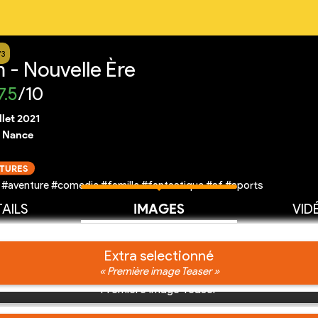
73
 - Nouvelle Ère
7.5
/10
illet 2021
 Nance
CTURES
 #aventure #comedie #famille #fantastique #sf #sports
AILS
IMAGES
VID
Extra selectionné
« Première image Teaser »
Première image Teaser