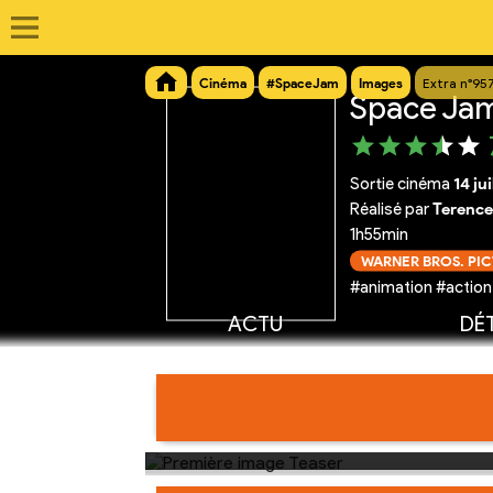
Cinéma
#SpaceJam
Images
Extra n°95
Space Jam
Sortie cinéma
14 ju
Réalisé par
Terence
1h55min
WARNER BROS. PI
#animation #action
ACTU
DÉT