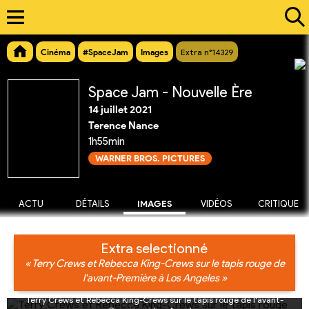
Cinéma
#SpaceJam
Images
Extra n°14329
Space Jam - Nouvelle Ère
14 juillet 2021
Terence Nance
1h55min
WARNER BROS. PICTURES
ACTU
DÉTAILS
IMAGES
VIDÉOS
CRITIQUE
Extra selectionné
« Terry Crews et Rebecca King-Crews sur le tapis rouge de
l'avant-Première à Los Angeles »
Terry Crews et Rebecca King-Crews sur le tapis rouge de l'avant-