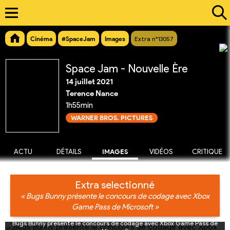
Cinéma
#SpaceJam
Images
Extra n°13057
Space Jam - Nouvelle Ère
14 juillet 2021
Terence Nance
1h55min
WARNER BROS. PICTURES
ACTU
DÉTAILS
IMAGES
VIDÉOS
CRITIQUE
Extra selectionné
« Bugs Bunny présente le concours de codage avec Xbox
Game Pass de Microsoft »
Bugs Bunny présente le concours de codage avec Xbox Game Pass de