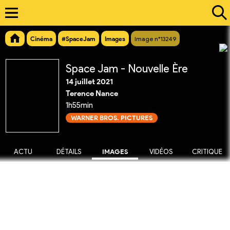
Cinéma
#SpaceJam
Images
Image n°13249
Space Jam - Nouvelle Ère
14 juillet 2021
Terence Nance
1h55min
WARNER BROS. PICTURES
ACTU
DÉTAILS
IMAGES
VIDÉOS
CRITIQUE