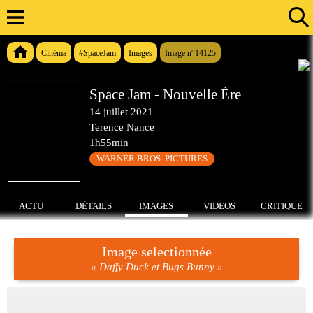
Cinéma
#SpaceJam
Images
Image n°14125
Space Jam - Nouvelle Ère
14 juillet 2021
Terence Nance
1h55min
WARNER BROS. PICTURES
ACTU
DÉTAILS
IMAGES
VIDÉOS
CRITIQUE
Image selectionnée
« Daffy Duck et Bugs Bunny »