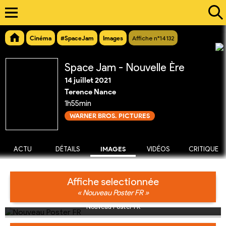
Cinéma
#SpaceJam
Images
Affiche n°14132
Space Jam - Nouvelle Ère
14 juillet 2021
Terence Nance
1h55min
WARNER BROS. PICTURES
ACTU
DÉTAILS
IMAGES
VIDÉOS
CRITIQUE
Affiche selectionnée
« Nouveau Poster FR »
Nouveau Poster FR