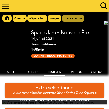
Cinéma
#SpaceJam
Images
Extra n°14258
Space Jam - Nouvelle Ère
14 juillet 2021
Terence Nance
1h55min
WARNER BROS. PICTURES
ACTU
DÉTAILS
IMAGES
VIDÉOS
CRITIQUE
Extra selectionné
« Vue avant/arrière Manette Xbox Series Tune Squad »
Vue avant/arrière Manette Xbox Series Tune Squad