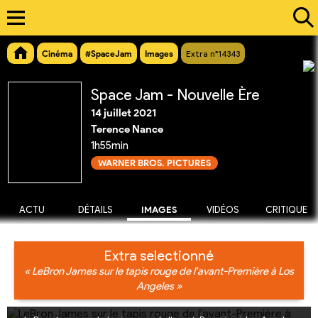
Cinéma
#SpaceJam
Images
Extra n°14343
Space Jam - Nouvelle Ère
14 juillet 2021
Terence Nance
1h55min
WARNER BROS. PICTURES
ACTU
DÉTAILS
IMAGES
VIDÉOS
CRITIQUE
Extra selectionné
« LeBron James sur le tapis rouge de l'avant-Première à Los
Angeles »