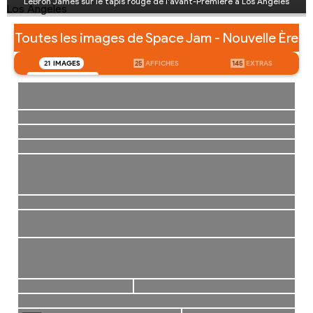
LeBron James sur le tapis rouge de l'avant-Première à Los Angeles
Toutes les images de Space Jam - Nouvelle Ère
21
IMAGES
25
AFFICHES
145
EXTRAS