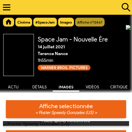
Cinéma
#SpaceJam
Images
Affiche n°13467
Space Jam - Nouvelle Ère
14 juillet 2021
Terence Nance
1h55min
WARNER BROS. PICTURES
ACTU
DÉTAILS
IMAGES
VIDÉOS
CRITIQUE
Affiche selectionnée
« Poster Speedy Gonzales (US) »
Poster Speedy Gonzales (US)