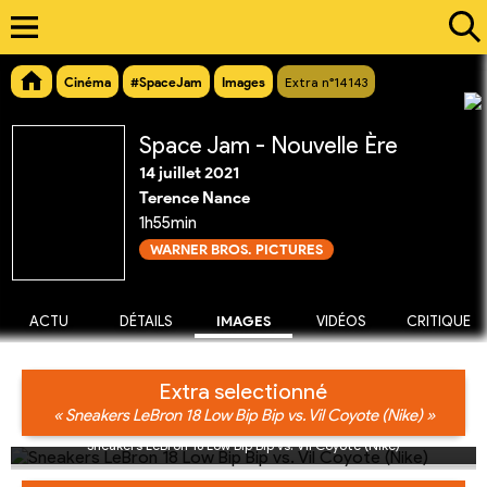
Cinéma
#SpaceJam
Images
Extra n°14143
Space Jam - Nouvelle Ère
14 juillet 2021
Terence Nance
1h55min
WARNER BROS. PICTURES
ACTU
DÉTAILS
IMAGES
VIDÉOS
CRITIQUE
Extra selectionné
« Sneakers LeBron 18 Low Bip Bip vs. Vil Coyote (Nike) »
Sneakers LeBron 18 Low Bip Bip vs. Vil Coyote (Nike)