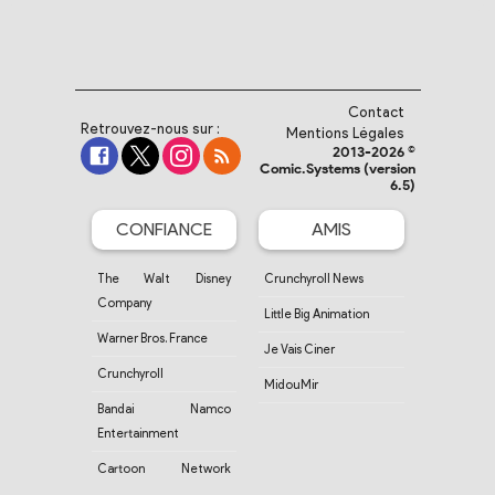
Contact
Retrouvez-nous sur :
Mentions Légales
2013-2026 ©
Comic.Systems (version
6.5)
CONFIANCE
AMIS
The Walt Disney
Crunchyroll News
Company
Little Big Animation
Warner Bros. France
Je Vais Ciner
Crunchyroll
MidouMir
Bandai Namco
Entertainment
Cartoon Network
France