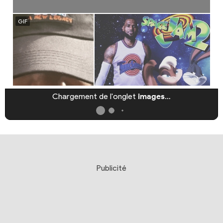
Chargement de l'onglet
images
…
Publicité