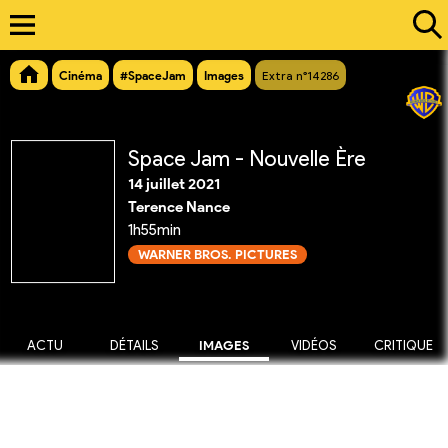
Cinéma
#SpaceJam
Images
Extra n°14286
Space Jam - Nouvelle Ère
14 juillet 2021
Terence Nance
1h55min
WARNER BROS. PICTURES
ACTU
DÉTAILS
IMAGES
VIDÉOS
CRITIQUE