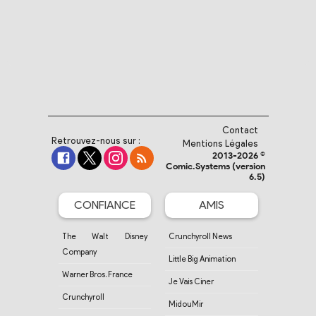
Contact
Retrouvez-nous sur :
Mentions Légales
2013-2026 ©
Comic.Systems (version
6.5)
CONFIANCE
AMIS
The Walt Disney
Crunchyroll News
Company
Little Big Animation
Warner Bros. France
Je Vais Ciner
Crunchyroll
MidouMir