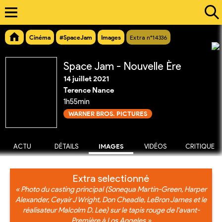
Cinéma
#SpaceJam
Images
Extra n°14336
Space Jam - Nouvelle Ère
14 juillet 2021
Terence Nance
1h55min
WARNER BROS. PICTURES
ACTU
DÉTAILS
IMAGES
VIDÉOS
CRITIQUE
Extra selectionné
« Photo du casting principal (Sonequa Martin-Green, Harper
Alexander, Ceyair J Wright, Don Cheadle, LeBron James et le
réalisateur Malcolm D. Lee) sur le tapis rouge de l'avant-
Première à Los Angeles »