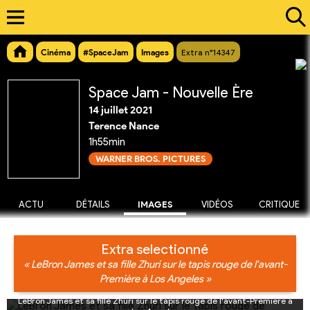
Cinéma
#SpaceJam
Images
Extra n°14347
Space Jam - Nouvelle Ère
14 juillet 2021
Terence Nance
1h55min
WARNER BROS. PICTURES
ACTU
DÉTAILS
IMAGES
VIDÉOS
CRITIQUE
Extra selectionné
« LeBron James et sa fille Zhuri sur le tapis rouge de l'avant-
Première à Los Angeles »
LeBron James et sa fille Zhuri sur le tapis rouge de l'avant-Première à